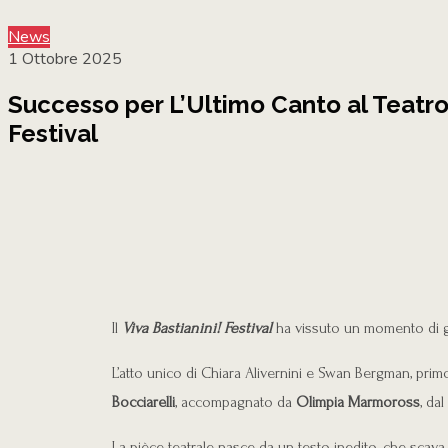
News
1 Ottobre 2025
Successo per L’Ultimo Canto al Teatro d
Festival
Il
Viva Bastianini! Festival
ha vissuto un momento di g
L’atto unico di Chiara Alivernini e Swan Bergman, primo
Bocciarelli
, accompagnato da
Olimpia Marmoross
, da
La pièce teatrale nasce da un testo inedito, che scava n