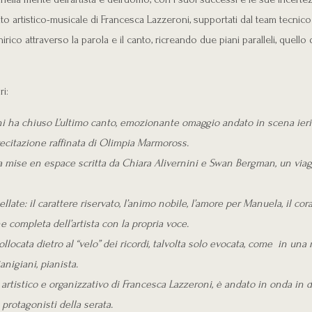
o artistico-musicale di Francesca Lazzeroni, supportati dal team tecnico
irico attraverso la parola e il canto, ricreando due piani paralleli, quello
i:
ini ha chiuso L’ultimo canto, emozionante omaggio andato in scena ier
 recitazione raffinata di Olimpia Marmoross.
ise en espace scritta da Chiara Alivernini e Swan Bergman, un viaggio
ate: il carattere riservato, l’animo nobile, l’amore per Manuela, il cora
e completa dell’artista con la propria voce.
llocata dietro al “velo” dei ricordi, talvolta solo evocata, come in un
nigiani, pianista.
artistico e organizzativo di Francesca Lazzeroni, è andato in onda in d
 protagonisti della serata.