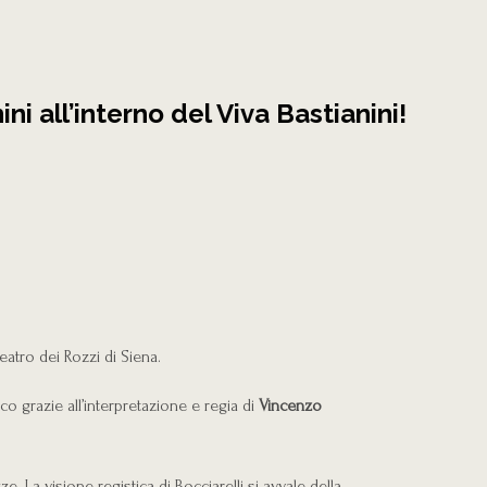
i all’interno del Viva Bastianini!
Teatro dei Rozzi di Siena.
co grazie all’interpretazione e regia di
Vincenzo
. La visione registica di Bocciarelli si avvale della