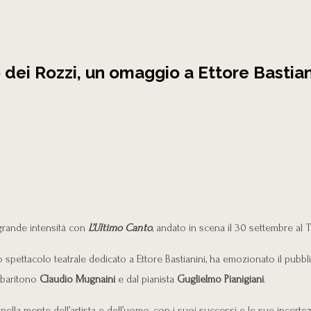
ei Rozzi, un omaggio a Ettore Bastianin
rande intensità con
L’Ultimo Canto
, andato in scena il 30 settembre al 
 spettacolo teatrale dedicato a Ettore Bastianini, ha emozionato il pubbli
l baritono
Claudio Mugnaini
e dal pianista
Guglielmo Pianigiani
.
ella mente dell’artista e dell’uomo, con i suoi successi e le sue incertezze