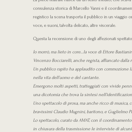
consulenza storica di Marcello Vanni e il coordinament
registico la scena trasporta il pubblico in un viaggio on
voce, e suoni, talvolta delicato, altre viscerale.
Questa la recensione di uno degli affezionati spettator
Io morrò, ma lieto in core…la voce di Ettore Bastian
Vincenzo Bocciarelli, anche regista, affiancato dalla
Un pubblico rapito ha applaudito con commozione la m
nella vita dell’uomo e del cantante.
Emergono molti aspetti, tratteggiati con vivide pennell
una dicotomia che trova la sintesi nell’identificazion
Uno spettacolo di prosa, ma anche ricco di musica, co
bravissimi Claudio Mugnini, baritono, e Guglielmo Pia
Lo spettacolo, curato da AMAT, con il coordinamento 
in chiusura della trasmissione le interviste di alcuni