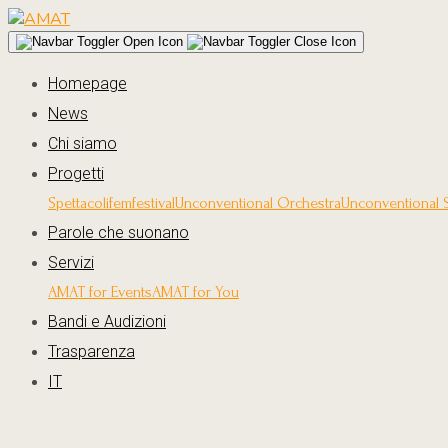
Homepage
News
Chi siamo
Progetti
Spettacoli
femfestival
Unconventional Orchestra
Unconventional 
Parole che suonano
Servizi
AMAT for Events
AMAT for You
Bandi e Audizioni
Trasparenza
IT