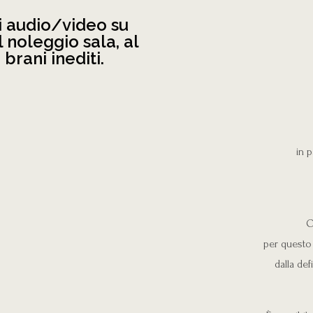
i audio/video su
l noleggio sala, al
 brani inediti.
in p
O
per questo 
dalla def