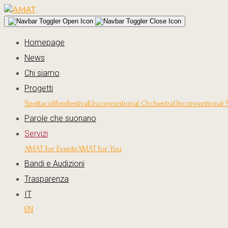
Homepage
News
Chi siamo
Progetti
Spettacoli
femfestival
Unconventional Orchestra
Unconventional 
Parole che suonano
Servizi
AMAT for Events
AMAT for You
Bandi e Audizioni
Trasparenza
IT
EN