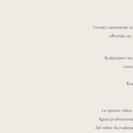
I nostri cameraman so
offrendo un 
Realizziamo sia
conco
Rea
Le riprese vide
figura professional
del video da realizz