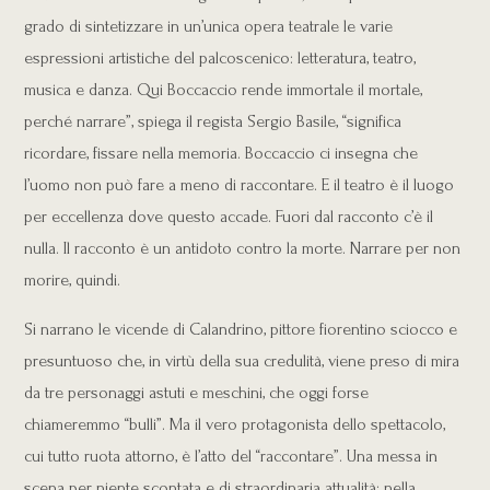
grado di sintetizzare in un’unica opera teatrale le varie
espressioni artistiche del palcoscenico: letteratura, teatro,
musica e danza.
Qui Boccaccio rende immortale il mortale,
perché narrare”, spiega il regista Sergio Basile, “significa
ricordare, fissare nella memoria. Boccaccio ci insegna che
l’uomo non può fare a meno di raccontare. E il teatro è il luogo
per eccellenza dove questo accade. Fuori dal racconto c’è il
nulla. Il racconto è un antidoto contro la morte. Narrare per non
morire, quindi.
Si narrano le vicende di Calandrino, pittore fiorentino sciocco e
presuntuoso che, in virtù della sua credulità, viene preso di mira
da tre personaggi astuti e meschini, che oggi forse
chiameremmo “bulli”. Ma il vero protagonista dello spettacolo,
cui tutto ruota attorno, è l’atto del “raccontare”. Una messa in
scena per niente scontata e di straordinaria attualità: nella