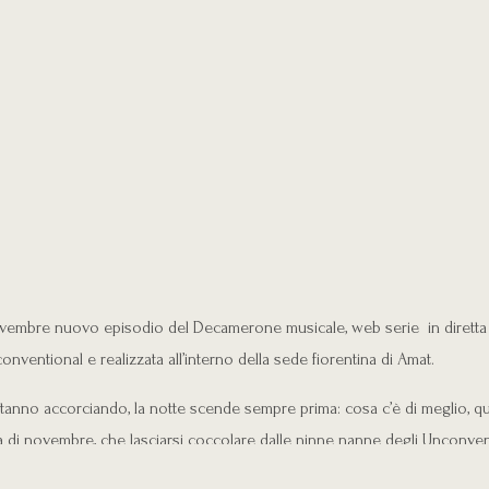
embre nuovo episodio del Decamerone musicale, web serie in diretta 
onventional e realizzata all’interno della sede fiorentina di Amat.
stanno accorciando, la notte scende sempre prima: cosa c’è di meglio, qui
 di novembre, che lasciarsi coccolare dalle ninne nanne degli Unconven
re?