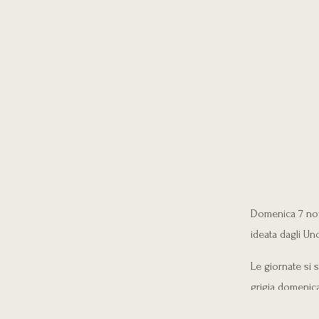
Domenica 7 nov
ideata dagli Unc
Le giornate si 
grigia domenica
andare a dormi