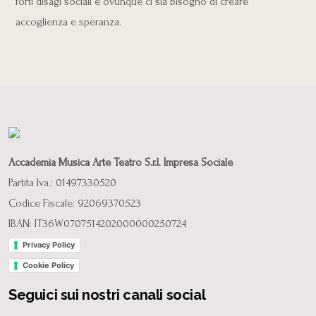
forti disagi sociali e ovunque ci sia bisogno di creare
accoglienza e speranza.
Accademia Musica Arte Teatro S.r.l. Impresa Sociale
Partita Iva.: 01497330520
Codice Fiscale: 92069370523
IBAN: IT36W0707514202000000250724
Privacy Policy
Cookie Policy
Seguici sui nostri canali social