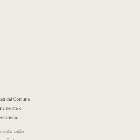
zzati dal Comune
na serata di
poraneità.
e nelle calde