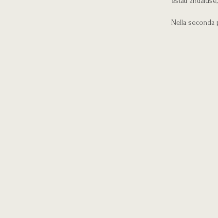
estati andaluse
Nella seconda p
fiorentini del X
con i due cori 
Alla chitarra F
Lazzeroni, Flor
Anastasi. La vo
musica, sveland
Giovannini. Il 
dello streaming
Qualche stralci