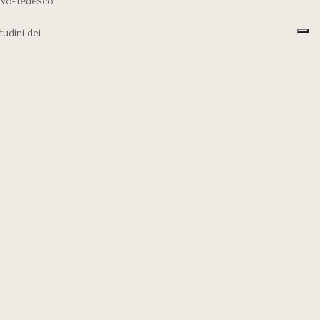
uovo-Tedesco.
tudini dei
linea l’ironia,
rancesca
Concetta
tra poesia e
io di mattia
 nella pagina
i Amat.