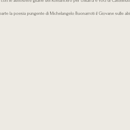
, con le atmosfere gitane del Romancero per chitarra e voci di Casteln
arte la poesia pungente di Michelangelo Buonarroti il Giovane sulle abi
VII secolo viene attualizzata dalla musica di Luigi Dallapiccola che ne sotto
delle Malammogliate e dei Malmaritati per sei voci a cappella..
rancesco Ciampalini. Gli Unconventional Singers sono Costanza Renai, F
iano D’Auria, Claudio Giovani, Tommaso Corvaja, Dielli Hoxha, diretti da 
ce narrante di Paola Benocci condurrà lo spettatore in questo percorso 
o qualche curiosità e raccontando aneddoti ad esse legati. Progetto aud
programma di sala con curiosità e contenuti aggiuntivi sarà a disposizione
 del sito di Amat
o dell’evento sarà trasmesso in diretta sui canali Instagram e Facebook d